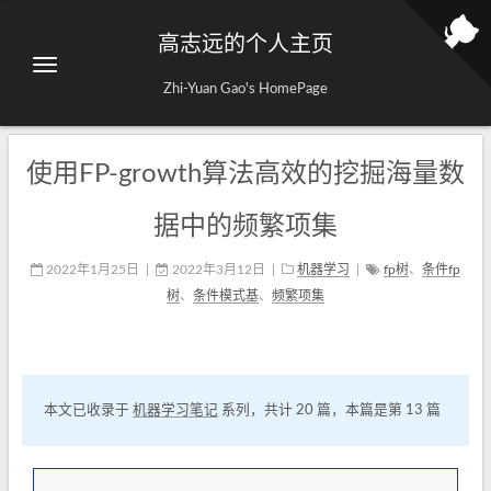
高志远的个人主页
Zhi-Yuan Gao's HomePage
使用FP-growth算法高效的挖掘海量数
据中的频繁项集
2022年1月25日
|
2022年3月12日
|
机器学习
|
fp树
、
条件fp
树
、
条件模式基
、
频繁项集
本文已收录于
机器学习笔记
系列，共计 20 篇，本篇是第 13 篇