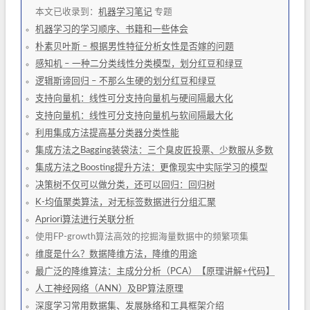
本文已收录到：
机器学习笔记
专题
机器学习的学习顺序、书籍和一些体会
朴素贝叶斯 – 根据男性特征分析女性是否嫁的问题
感知机 – 一种二分类线性分类模型，划分红豆和绿豆
逻辑斯谛回归 – 不那么生硬的划分红豆和绿豆
支持向量机：线性可分支持向量机与硬间隔最大化
支持向量机：线性可分支持向量机与软间隔最大化
利用集成方法提高基分类器分类性能
集成方法之Bagging装袋法：三个臭皮匠投票、少数服从多数
集成方法之Boosting提升方法：更像现实中实际学习的模型
决策树不仅可以做分类，还可以回归：回归树
K-均值聚类算法，对无标签数据进行分组汇聚
Apriori算法进行关联分析
使用FP-growth算法高效的挖掘海量数据中的频繁项集
维度是什么？数据降维方法，降维的用途
最广泛的降维算法：主成分分析（PCA）【原理讲解+代码】
人工神经网络（ANN）及BP算法原理
深度学习常用数据集、发展脉络和工具框架介绍