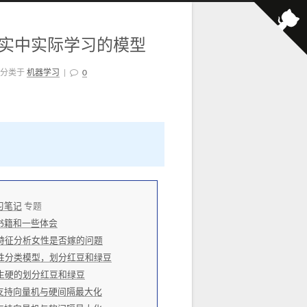
像现实中实际学习的模型
分类于
机器学习
|
0
习笔记
专题
书籍和一些体会
性特征分析女性是否嫁的问题
线性分类模型，划分红豆和绿豆
么生硬的划分红豆和绿豆
支持向量机与硬间隔最大化