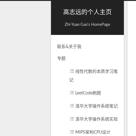
高志远的个人主页
Zhi-Yuan Gao's HomePage
联系&关于我
专题
线性代数的本质学习笔
记
LeetCode刷题
清华大学操作系统笔记
清华大学操作系统实验
MIPS架构CPU设计