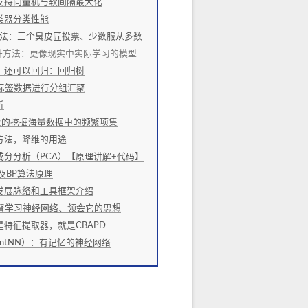
支持向量机与软间隔最大化
类器分类性能
g装袋法：三个臭皮匠投票、少数服从多数
g提升方法：更像现实中实际学习的模型
，还可以回归：回归树
标签数据进行分组汇聚
析
法高效的挖掘海量数据中的频繁项集
方法，降维的用途
分分析（PCA）【原理讲解+代码】
及BP算法原理
发展脉络和工具框架介绍
监督学习神经网络、领会它的思想
特征提取器，就是CBAPD
rentNN）：有记忆的神经网络