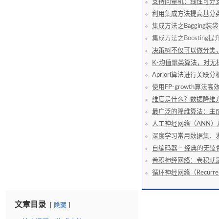
支持向量机：线性可分
利用集成方法提高基分
集成方法之Baggin
集成方法之Boostin
决策树不仅可以做分类
K-均值聚类算法，对无
Apriori算法进行关联分
使用FP-growth算
维度是什么？数据降维
最广泛的降维算法：主成
人工神经网络（ANN）
深度学习常用数据集、
自编码器 – 经典的无
卷积神经网络：卷积就是
循环神经网络（Recur
文章目录
隐藏