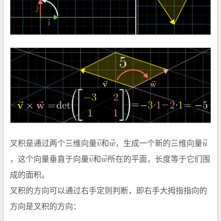
v
→
w
→
u
→
叉积是通过两个三维向量
和
，生成一个新的三维向量
v
→
w
→
，这个向量垂直于向量
和
所在的平面，长度等于它们围
成的面积。
叉积的方向可以通过右手定则判断，即右手大拇指指向的
方向是叉积的方向：