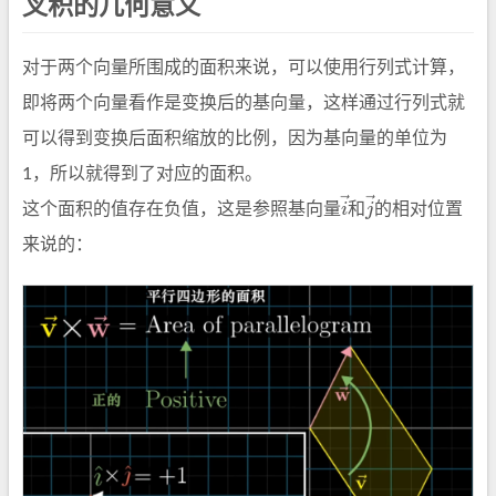
叉积的几何意义
对于两个向量所围成的面积来说，可以使用行列式计算，
即将两个向量看作是变换后的基向量，这样通过行列式就
可以得到变换后面积缩放的比例，因为基向量的单位为
1，所以就得到了对应的面积。
i
→
j
→
这个面积的值存在负值，这是参照基向量
和
的相对位置
来说的：