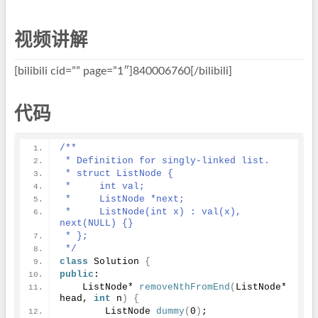
视频讲解
[bilibili cid=”” page=”1″]840006760[/bilibili]
代码
/**
 * Definition for singly-linked list.
 * struct ListNode {
 *     int val;
 *     ListNode *next;
 *     ListNode(int x) : val(x), 
next(NULL) {}
 * };
 */
class
 Solution 
{
public
:
    ListNode* 
removeNthFromEnd
(
ListNode* 
head, 
int
 n
)
{
        ListNode 
dummy
(
0
)
;