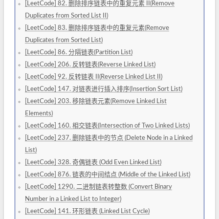
[LeetCode] 82. 删除排序链表中的重复元素 II(Remove
Duplicates from Sorted List II)
[LeetCode] 83. 删除排序链表中的重复元素(Remove
Duplicates from Sorted List)
[LeetCode] 86. 分隔链表(Partition List)
[LeetCode] 206. 反转链表(Reverse Linked List)
[LeetCode] 92. 反转链表 II(Reverse Linked List II)
[LeetCode] 147. 对链表进行插入排序(Insertion Sort List)
[LeetCode] 203. 移除链表元素(Remove Linked List
Elements)
[LeetCode] 160. 相交链表(Intersection of Two Linked Lists)
[LeetCode] 237. 删除链表中的节点 (Delete Node in a Linked
List)
[LeetCode] 328. 奇偶链表 (Odd Even Linked List)
[LeetCode] 876. 链表的中间结点 (Middle of the Linked List)
[LeetCode] 1290. 二进制链表转整数 (Convert Binary
Number in a Linked List to Integer)
[LeetCode] 141. 环形链表 (Linked List Cycle)