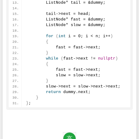
        ListNode* tail = &dummy;
        tail->next = head;
        ListNode* fast = &dummy;
        ListNode* slow = &dummy;
for
(
int
 i = 
0
; i < n; i++
)
{
            fast = fast->next;
}
while
(
fast->next != 
nullptr
)
{
            fast = fast->next;
            slow = slow->next;
}
        slow->next = slow->next->next;
return
 dummy.
next
;
}
}
;