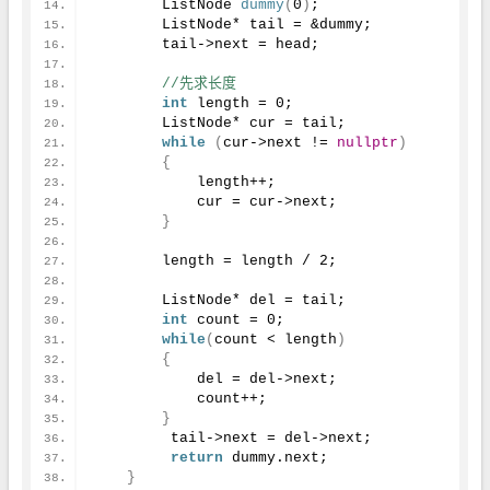
        ListNode 
dummy
(
0
)
;
        ListNode* tail = &dummy;
        tail->next = head;
 //先求长度
int
 length = 
0
;
        ListNode* cur = tail;
while
(
cur->next != 
nullptr
)
{
            length++;
            cur = cur->next;
}
        length = length / 
2
;
        ListNode* del = tail;
int
 count = 
0
;
while
(
count < length
)
{
            del = del->next;
            count++;
}
         tail->next = del->next;
return
 dummy.
next
;
}