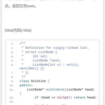
点。返回它的next。
[title]代码[/title]
/**
 * Definition for singly-linked list.
 * struct ListNode {
 *     int val;
 *     ListNode *next;
 *     ListNode(int x) : val(x), 
next(NULL) {}
 * };
 */
class
 Solution 
{
public
:
    ListNode* 
middleNode
(
ListNode* head
)
{
if
(
head == 
nullptr
)
return
 head;