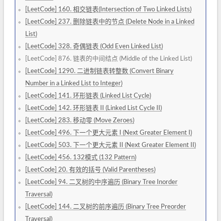
[LeetCode] 160. 相交链表(Intersection of Two Linked Lists)
[LeetCode] 237. 删除链表中的节点 (Delete Node in a Linked
List)
[LeetCode] 328. 奇偶链表 (Odd Even Linked List)
[LeetCode] 876. 链表的中间结点 (Middle of the Linked List)
[LeetCode] 1290. 二进制链表转整数 (Convert Binary
Number in a Linked List to Integer)
[LeetCode] 141. 环形链表 (Linked List Cycle)
[LeetCode] 142. 环形链表 II (Linked List Cycle II)
[LeetCode] 283. 移动零 (Move Zeroes)
[LeetCode] 496. 下一个更大元素 I (Next Greater Element I)
[LeetCode] 503. 下一个更大元素 II (Next Greater Element II)
[LeetCode] 456. 132模式 (132 Pattern)
[LeetCode] 20. 有效的括号 (Valid Parentheses)
[LeetCode] 94. 二叉树的中序遍历 (Binary Tree Inorder
Traversal)
[LeetCode] 144. 二叉树的前序遍历 (Binary Tree Preorder
Traversal)