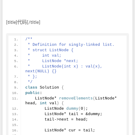
[title]代码[/title]
/**
 * Definition for singly-linked list.
 * struct ListNode {
 *     int val;
 *     ListNode *next;
 *     ListNode(int x) : val(x), 
next(NULL) {}
 * };
 */
class
 Solution 
{
public
:
    ListNode* 
removeElements
(
ListNode* 
head, 
int
 val
)
{
        ListNode 
dummy
(
0
)
;
        ListNode* tail = &dummy;
        tail->next = head;
        ListNode* cur = tail;