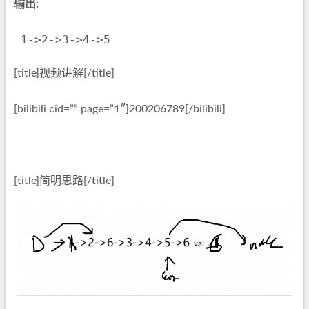
输出:
 1->2->3->4->5
[title]视频讲解[/title]
[bilibili cid=”” page=”1″]200206789[/bilibili]
[title]简明思路[/title]