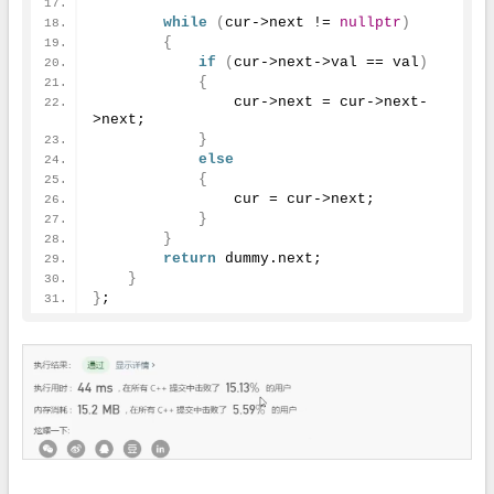
while
(
cur->next != 
nullptr
)
{
if
(
cur->next->val == val
)
{
                cur->next = cur->next-
>next;
}
else
{
                cur = cur->next;
}
}
return
 dummy.
next
;
}
}
;