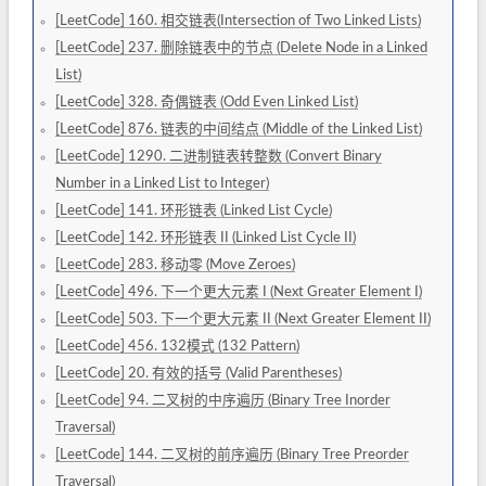
[LeetCode] 160. 相交链表(Intersection of Two Linked Lists)
[LeetCode] 237. 删除链表中的节点 (Delete Node in a Linked
List)
[LeetCode] 328. 奇偶链表 (Odd Even Linked List)
[LeetCode] 876. 链表的中间结点 (Middle of the Linked List)
[LeetCode] 1290. 二进制链表转整数 (Convert Binary
Number in a Linked List to Integer)
[LeetCode] 141. 环形链表 (Linked List Cycle)
[LeetCode] 142. 环形链表 II (Linked List Cycle II)
[LeetCode] 283. 移动零 (Move Zeroes)
[LeetCode] 496. 下一个更大元素 I (Next Greater Element I)
[LeetCode] 503. 下一个更大元素 II (Next Greater Element II)
[LeetCode] 456. 132模式 (132 Pattern)
[LeetCode] 20. 有效的括号 (Valid Parentheses)
[LeetCode] 94. 二叉树的中序遍历 (Binary Tree Inorder
Traversal)
[LeetCode] 144. 二叉树的前序遍历 (Binary Tree Preorder
Traversal)