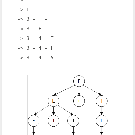
   -> F + T + T

   -> 3 + T + T

   -> 3 + F + T

   -> 3 + 4 + T

   -> 3 + 4 + F

   -> 3 + 4 + 5