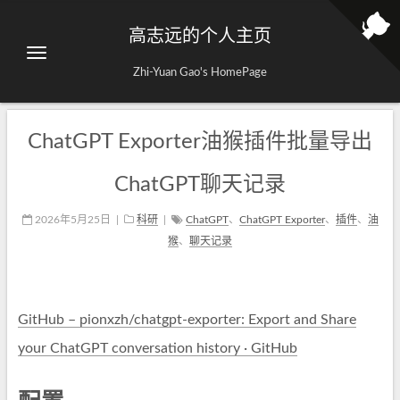
高志远的个人主页
Zhi-Yuan Gao's HomePage
ChatGPT Exporter油猴插件批量导出
ChatGPT聊天记录
2026年5月25日
|
科研
|
ChatGPT
、
ChatGPT Exporter
、
插件
、
油
猴
、
聊天记录
GitHub – pionxzh/chatgpt-exporter: Export and Share
your ChatGPT conversation history · GitHub