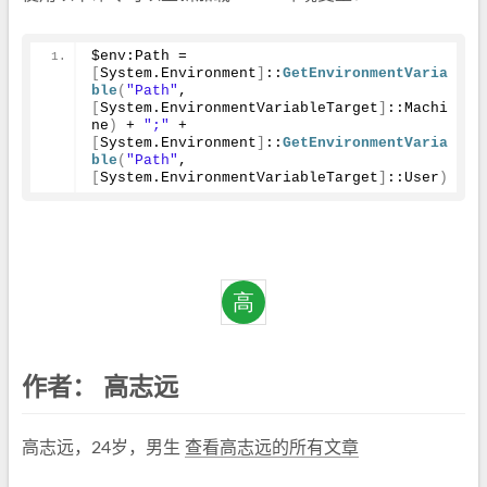
$env:Path = 
[
System.Environment
]
::
GetEnvironmentVaria
ble
(
"Path"
, 
[
System.EnvironmentVariableTarget
]
::Machi
ne
)
 + 
";"
 + 
[
System.Environment
]
::
GetEnvironmentVaria
ble
(
"Path"
, 
[
System.EnvironmentVariableTarget
]
::User
)
作者：
高志远
高志远，24岁，男生
查看高志远的所有文章