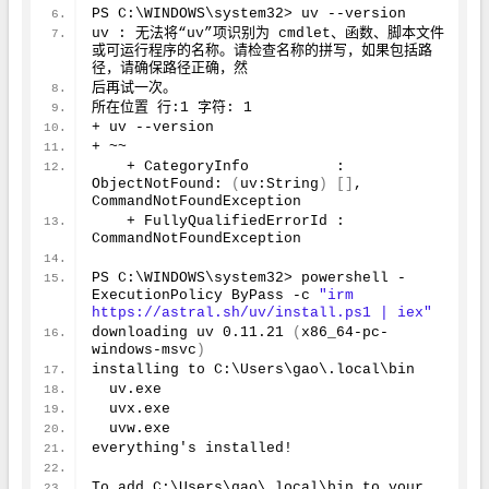
PS C:\WINDOWS\system32> uv --version
uv : 无法将“uv”项识别为 cmdlet、函数、脚本文件
或可运行程序的名称。请检查名称的拼写，如果包括路
径，请确保路径正确，然
后再试一次。
所在位置 行:
1
 字符: 
1
+ uv --version
+ ~~
    + CategoryInfo          : 
ObjectNotFound: 
(
uv:String
)
[
]
, 
CommandNotFoundException
    + FullyQualifiedErrorId : 
CommandNotFoundException
PS C:\WINDOWS\system32> powershell -
ExecutionPolicy ByPass -c 
"irm 
https://astral.sh/uv/install.ps1 | iex"
downloading uv 
0.11
.21
(
x86_64-pc-
windows-msvc
)
installing to C:\Users\gao\.local\bin
  uv.exe
  uvx.exe
  uvw.exe
everything's installed!
To add C:\Users\gao\.local\bin to your 