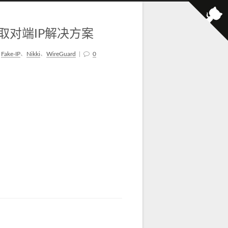
rd 获取对端IP解决方案
签
Fake-IP
、
Nikki
、
WireGuard
|
0