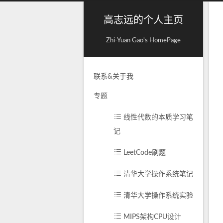
高志远的个人主页
Zhi-Yuan Gao's HomePage
联系&关于我
专题
线性代数的本质学习笔
记
LeetCode刷题
清华大学操作系统笔记
清华大学操作系统实验
MIPS架构CPU设计