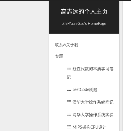
高志远的个人主页
Zhi-Yuan Gao's HomePage
联系&关于我
专题
线性代数的本质学习笔
记
LeetCode刷题
清华大学操作系统笔记
清华大学操作系统实验
MIPS架构CPU设计