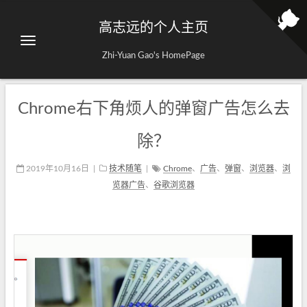
高志远的个人主页
Zhi-Yuan Gao's HomePage
Chrome右下角烦人的弹窗广告怎么去
除？
2019年10月16日
|
技术随笔
|
Chrome
、
广告
、
弹窗
、
浏览器
、
浏
览器广告
、
谷歌浏览器