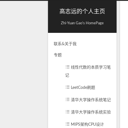
高志远的个人主页
Zhi-Yuan Gao's HomePage
联系&关于我
专题
线性代数的本质学习笔
记
LeetCode刷题
清华大学操作系统笔记
清华大学操作系统实验
MIPS架构CPU设计