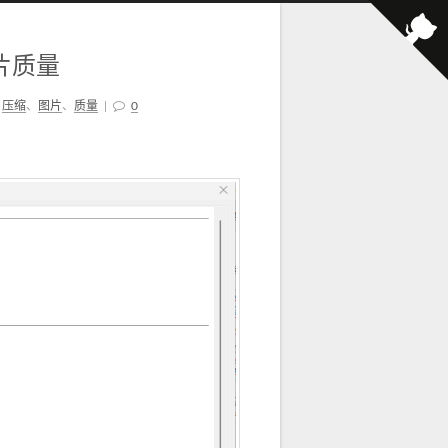
片质量
、
压缩
、
图片
、
质量
|
0