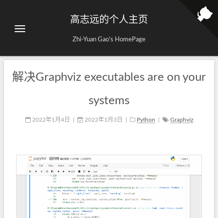
高志远的个人主页
Zhi-Yuan Gao's HomePage
解决Graphviz executables are on your
systems
2022年1月4日
|
2022年1月3日
|
Python
|
Graphviz