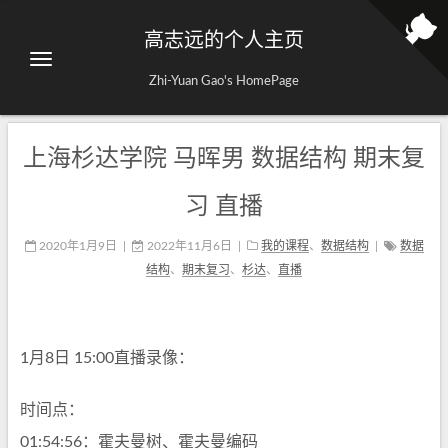
高志远的个人主页
Zhi-Yuan Gao's HomePage
上海杉达学院 马晖男 数据结构 期末复
习 直播
2020年1月9日
|
2022年11月6日
|
我的课程
、
数据结构
|
数据
结构
、
期末复习
、
杉达
、
直播
1月8日 15:00直播录像：
时间点：
01:54:56：霍夫曼树、霍夫曼编码