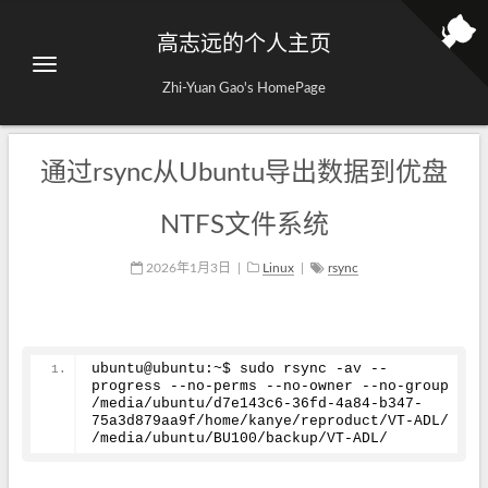
高志远的个人主页
Zhi-Yuan Gao's HomePage
通过rsync从Ubuntu导出数据到优盘
NTFS文件系统
2026年1月3日
|
Linux
|
rsync
ubuntu@ubuntu:~$ sudo rsync -av --
progress --no-perms --no-owner --no-group 
/media/ubuntu/d7e143c6-36fd-4a84-b347-
75a3d879aa9f/home/kanye/reproduct/VT-ADL/ 
/media/ubuntu/BU100/backup/VT-ADL/