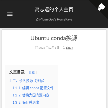
高志远的个人主页
Zhi-Yuan Gao's HomePage
Ubuntu conda换源
2025年12月1日
|
Linux
文章目录
隐藏
1
二、永久换源（推荐）
1.1
1. 编辑 conda 配置文件
1.2
2. 替换为国内源内容
1.3
3. 保存并退出