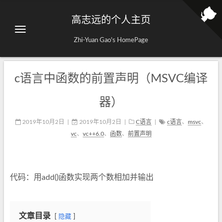
高志远的个人主页
Zhi-Yuan Gao's HomePage
c语言中函数的前置声明（MSVC编译
器）
2019年10月2日
|
2019年10月2日
|
C语言
|
c语言
、
msvc
、
vc
、
vc++6.0
、
函数
、
前置声明
代码：用add()函数实现两个数相加并输出
文章目录
隐藏