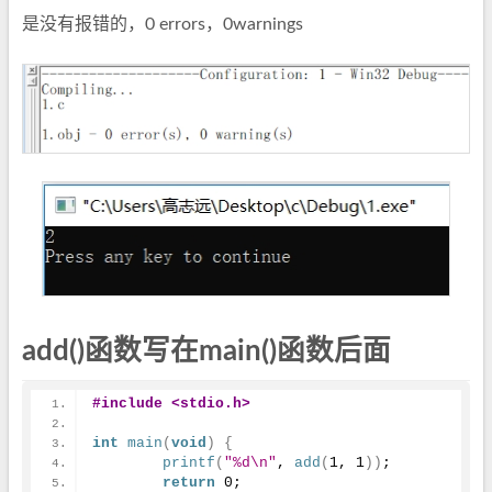
是没有报错的，0 errors，0warnings
add()函数写在main()函数后面
#include <stdio.h>
int
main
(
void
)
{
printf
(
"%d\n"
, 
add
(
1
, 
1
)
)
;
return
0
;