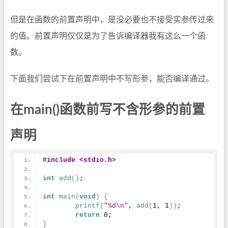
但是在函数的前置声明中，是没必要也不接受实参传过来
的值。前置声明仅仅是为了告诉编译器我有这么一个函
数。
下面我们尝试下在前置声明中不写形参，能否编译通过。
在main()函数前写不含形参的前置
声明
#include <stdio.h>
int
add
(
)
;
int
main
(
void
)
{
printf
(
"%d\n"
, 
add
(
1
, 
1
)
)
;
return
0
;
}