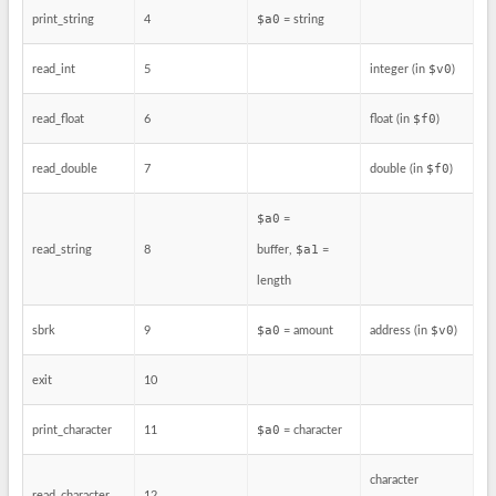
$a0
print_string
4
= string
$v0
read_int
5
integer (in
)
$f0
read_float
6
float (in
)
$f0
read_double
7
double (in
)
$a0
=
$a1
read_string
8
buffer,
=
length
$a0
$v0
sbrk
9
= amount
address (in
)
exit
10
$a0
print_character
11
= character
character
read_character
12