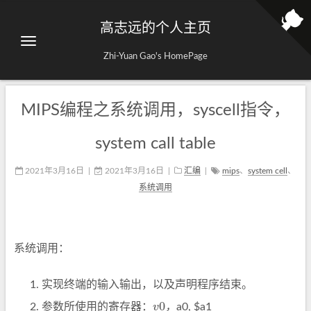
高志远的个人主页
Zhi-Yuan Gao's HomePage
MIPS编程之系统调用，syscell指令，
system call table
2021年3月16日
|
2021年3月16日
|
汇编
|
mips
、
system cell
、
系统调用
系统调用：
实现终端的输入输出，以及声明程序结束。
v
，
0
参数所使用的寄存器：
a0, $a1
，