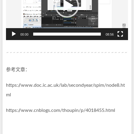
放
器
00:00
08:56
参考文章：
https://www.doc.ic.ac.uk/lab/secondyear/spim/node8.ht
ml
https://www.cnblogs.com/thoupin/p/4018455.html