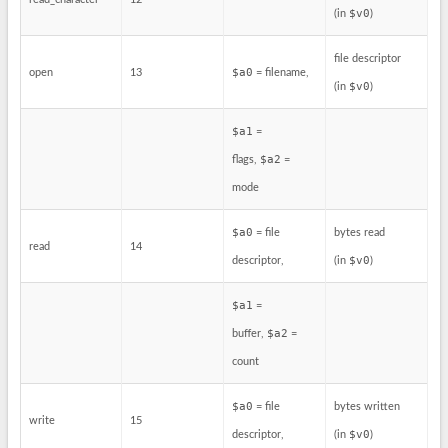
$v0
(in
)
file descriptor
$a0
open
13
= filename,
$v0
(in
)
$a1
=
$a2
flags,
=
mode
$a0
= file
bytes read
read
14
$v0
descriptor,
(in
)
$a1
=
$a2
buffer,
=
count
$a0
= file
bytes written
write
15
$v0
descriptor,
(in
)