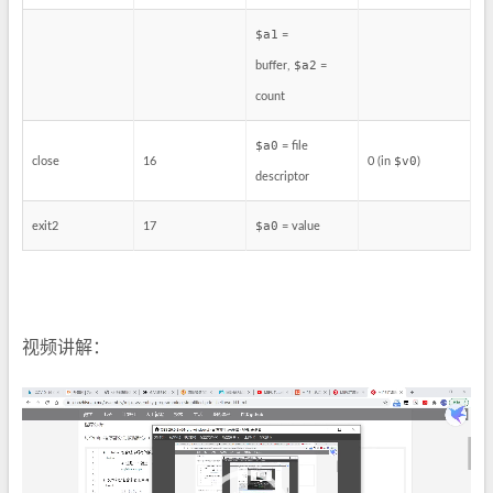
$a1
=
$a2
buffer,
=
count
$a0
= file
$v0
close
16
0 (in
)
descriptor
$a0
exit2
17
= value
视频讲解：
视
频
播