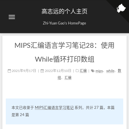
高志远的个人主页
Zhi-Yuan Gao's HomePage
MIPS汇编语言学习笔记28：使用
While循环打印数组
2021年9月17日
|
2022年12月10日
|
汇编
|
mips
、
while
、
数
组
、
汇编
本文已收录于
MIPS汇编语言学习笔记
系列，共计 27 篇，本篇
是第 24 篇