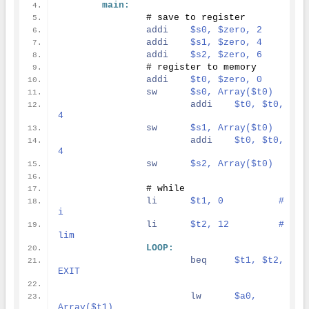
main:
    		# save to register
addi
$s0, $zero, 2
addi
$s1, $zero, 4
addi
$s2, $zero, 6
    		# register to memory
addi
$t0, $zero, 0
sw
$s0, Array($t0)
addi
$t0, $t0, 
4
sw
$s1, Array($t0)
addi
$t0, $t0, 
4
sw
$s2, Array($t0)
    		# while
li
$t1, 0		# 
i
li
$t2, 12		# 
lim
LOOP:
beq
$t1, $t2, 
EXIT
lw
$a0, 
Array($t1)