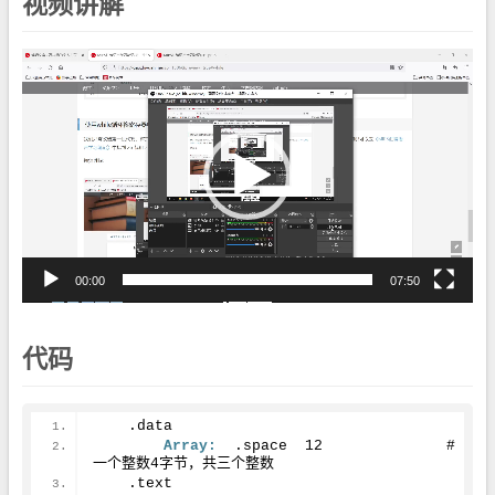
视频讲解
视
频
播
放
器
00:00
07:50
代码
    .data
Array:
	.space	
12
		# 
一个整数
4
字节，共三个整数
    .text