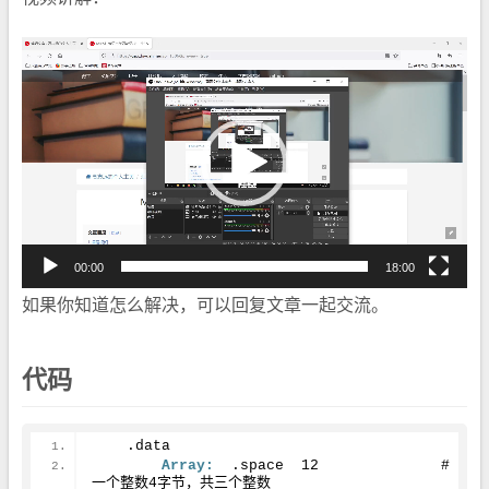
视
频
播
放
器
00:00
18:00
如果你知道怎么解决，可以回复文章一起交流。
代码
    .data
Array:
	.space	
12
		# 
一个整数
4
字节，共三个整数