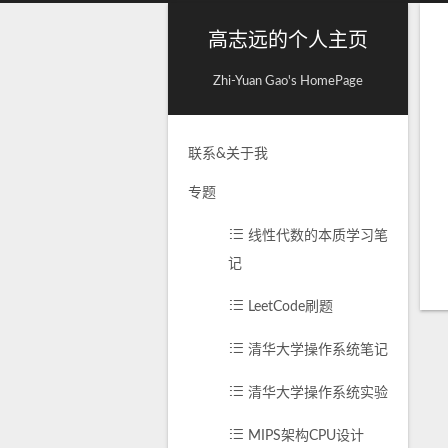
高志远的个人主页
Zhi-Yuan Gao's HomePage
联系&关于我
专题
线性代数的本质学习笔
记
LeetCode刷题
清华大学操作系统笔记
清华大学操作系统实验
MIPS架构CPU设计