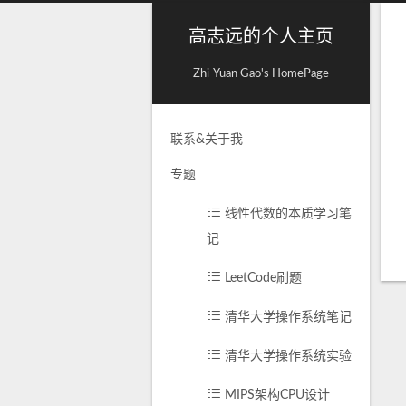
高志远的个人主页
Zhi-Yuan Gao's HomePage
联系&关于我
专题
线性代数的本质学习笔
记
LeetCode刷题
清华大学操作系统笔记
清华大学操作系统实验
MIPS架构CPU设计